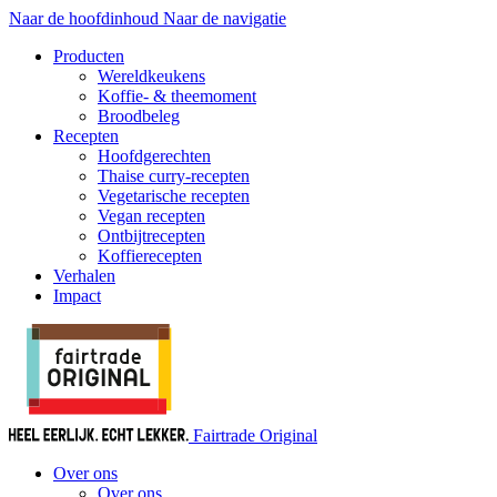
Naar de hoofdinhoud
Naar de navigatie
Producten
Wereldkeukens
Koffie- & theemoment
Broodbeleg
Recepten
Hoofdgerechten
Thaise curry-recepten
Vegetarische recepten
Vegan recepten
Ontbijtrecepten
Koffierecepten
Verhalen
Impact
Fairtrade Original
Over ons
Over ons