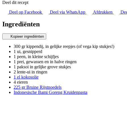
Deel dit recept
Deel op Facebook
Deel via WhatsApp
Afdrukken
Dee
Ingrediënten
Kopieer ingrediënten
300 gr kippendij, in gelijke reepjes (of vega kip stukjes!)
1 ui, gesnipperd
1 peen, in kleine schijfjes
1 prei, gewassen en in halve ringen
1 paksoi in gelijke grove stukjes
2 lente-ui in ringen
1 el kokosolie
4 eieren
225 gr Bruine Rijstnoedels
Indonesische Bami Goreng Kruidenpasta