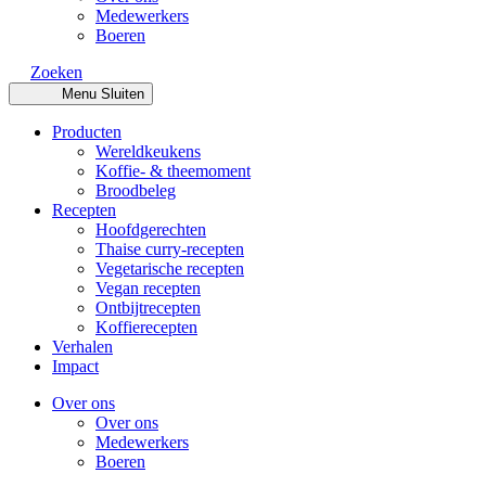
Medewerkers
Boeren
Zoeken
Menu
Sluiten
Producten
Wereldkeukens
Koffie- & theemoment
Broodbeleg
Recepten
Hoofdgerechten
Thaise curry-recepten
Vegetarische recepten
Vegan recepten
Ontbijtrecepten
Koffierecepten
Verhalen
Impact
Over ons
Over ons
Medewerkers
Boeren