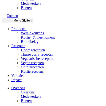
Medewerkers
Boeren
Zoeken
Menu
Sluiten
Producten
Wereldkeukens
Koffie- & theemoment
Broodbeleg
Recepten
Hoofdgerechten
Thaise curry-recepten
Vegetarische recepten
Vegan recepten
Ontbijtrecepten
Koffierecepten
Verhalen
Impact
Over ons
Over ons
Medewerkers
Boeren