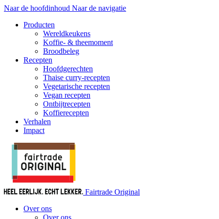
Naar de hoofdinhoud
Naar de navigatie
Producten
Wereldkeukens
Koffie- & theemoment
Broodbeleg
Recepten
Hoofdgerechten
Thaise curry-recepten
Vegetarische recepten
Vegan recepten
Ontbijtrecepten
Koffierecepten
Verhalen
Impact
Fairtrade Original
Over ons
Over ons