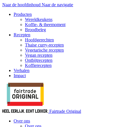
Naar de hoofdinhoud
Naar de navigatie
Producten
Wereldkeukens
Koffie- & theemoment
Broodbeleg
Recepten
Hoofdgerechten
Thaise curry-recepten
Vegetarische recepten
Vegan recepten
Ontbijtrecepten
Koffierecepten
Verhalen
Impact
Fairtrade Original
Over ons
Over ons