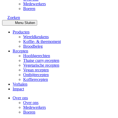
Medewerkers
Boeren
Zoeken
Menu
Sluiten
Producten
Wereldkeukens
Koffie- & theemoment
Broodbeleg
Recepten
Hoofdgerechten
Thaise curry-recepten
Vegetarische recepten
Vegan recepten
Ontbijtrecepten
Koffierecepten
Verhalen
Impact
Over ons
Over ons
Medewerkers
Boeren