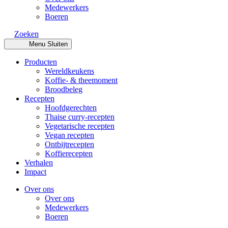
Medewerkers
Boeren
Zoeken
Menu
Sluiten
Producten
Wereldkeukens
Koffie- & theemoment
Broodbeleg
Recepten
Hoofdgerechten
Thaise curry-recepten
Vegetarische recepten
Vegan recepten
Ontbijtrecepten
Koffierecepten
Verhalen
Impact
Over ons
Over ons
Medewerkers
Boeren