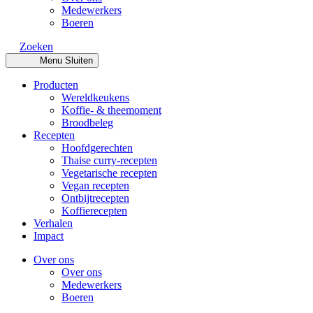
Medewerkers
Boeren
Zoeken
Menu
Sluiten
Producten
Wereldkeukens
Koffie- & theemoment
Broodbeleg
Recepten
Hoofdgerechten
Thaise curry-recepten
Vegetarische recepten
Vegan recepten
Ontbijtrecepten
Koffierecepten
Verhalen
Impact
Over ons
Over ons
Medewerkers
Boeren