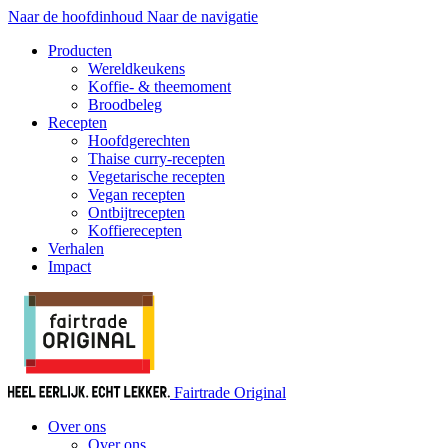
Naar de hoofdinhoud
Naar de navigatie
Producten
Wereldkeukens
Koffie- & theemoment
Broodbeleg
Recepten
Hoofdgerechten
Thaise curry-recepten
Vegetarische recepten
Vegan recepten
Ontbijtrecepten
Koffierecepten
Verhalen
Impact
Fairtrade Original
Over ons
Over ons