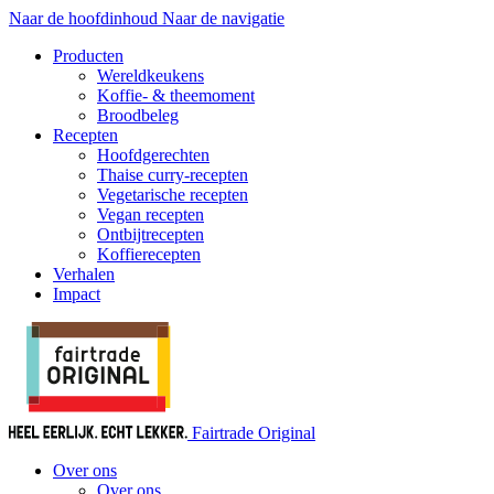
Naar de hoofdinhoud
Naar de navigatie
Producten
Wereldkeukens
Koffie- & theemoment
Broodbeleg
Recepten
Hoofdgerechten
Thaise curry-recepten
Vegetarische recepten
Vegan recepten
Ontbijtrecepten
Koffierecepten
Verhalen
Impact
Fairtrade Original
Over ons
Over ons