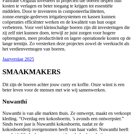
Fairtrade Original investeert in projecten die boeren helpen hun
kosten te verlagen en beter toegang te krijgen tot essentiële
middelen. Door te investeren in composteerfaciliteiten,
zonne‑energie‑gedreven irrigatiesystemen en kassen kunnen
coöperaties efficiënter werken en de kwaliteit van hun oogst
verbeteren. Voor veel kleinschalige boeren zijn dit investeringen die
zij zelf niet kunnen doen, terwijl ze juist zorgen voor hogere
opbrengsten, meer productiviteit en lagere operationele kosten op de
lange termijn. Zo versterken deze projecten zowel de veerkracht als
het verdienvermogen van boeren.
Jaarverslag 2025
SMAAKMAKERS
Dit zijn de boeren achter jouw curry en koffie. Onze winst is een
beter leven voor de mensen met wie wij samenwerken.
Nuwanthi
Nuwanthi is van alle markten thuis. Ze ontwerpt, maakt en verkoopt
kleding. “Overdag een kokosboerin, ’s avonds een ontwerpster.”
Sinds twee jaar is Nuwanthi kokosboerin, nadat ze de
kokosboerderij overgenomen heeft van haar vader. Nuwanthi heeft