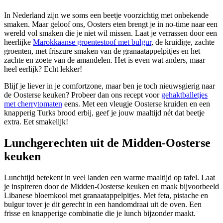
In Nederland zijn we soms een beetje voorzichtig met onbekende
smaken. Maar geloof ons, Oosters eten brengt je in no-time naar een
wereld vol smaken die je niet wil missen. Laat je verrassen door een
heerlijke
Marokkaanse groentestoof met bulgur
, de kruidige, zachte
groenten, met friszure smaken van de granaatappelpitjes en het
zachte en zoete van de amandelen. Het is even wat anders, maar
heel eerlijk? Echt lekker!
Blijf je liever in je comfortzone, maar ben je toch nieuwsgierig naar
de Oosterse keuken? Probeer dan ons recept voor
gehaktballetjes
met cherrytomaten
eens. Met een vleugje Oosterse kruiden en een
knapperig Turks brood erbij, geef je jouw maaltijd nét dat beetje
extra. Eet smakelijk!
Lunchgerechten uit de Midden-Oosterse
keuken
Lunchtijd betekent in veel landen een warme maaltijd op tafel. Laat
je inspireren door de Midden-Oosterse keuken en maak bijvoorbeeld
Libanese bloemkool met granaatappelpitjes. Met feta, pistache en
bulgur tover je dit gerecht in een handomdraai uit de oven. Een
frisse en knapperige combinatie die je lunch bijzonder maakt.