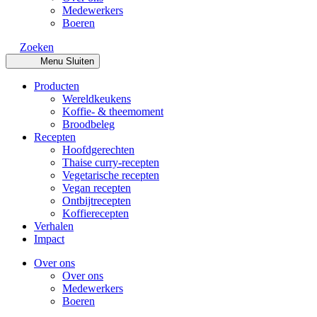
Medewerkers
Boeren
Zoeken
Menu
Sluiten
Producten
Wereldkeukens
Koffie- & theemoment
Broodbeleg
Recepten
Hoofdgerechten
Thaise curry-recepten
Vegetarische recepten
Vegan recepten
Ontbijtrecepten
Koffierecepten
Verhalen
Impact
Over ons
Over ons
Medewerkers
Boeren