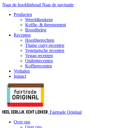
Naar de hoofdinhoud
Naar de navigatie
Producten
Wereldkeukens
Koffie- & theemoment
Broodbeleg
Recepten
Hoofdgerechten
Thaise curry-recepten
Vegetarische recepten
Vegan recepten
Ontbijtrecepten
Koffierecepten
Verhalen
Impact
Fairtrade Original
Over ons
Over ons