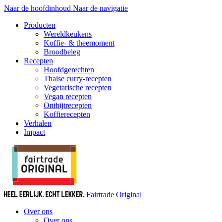
Naar de hoofdinhoud
Naar de navigatie
Producten
Wereldkeukens
Koffie- & theemoment
Broodbeleg
Recepten
Hoofdgerechten
Thaise curry-recepten
Vegetarische recepten
Vegan recepten
Ontbijtrecepten
Koffierecepten
Verhalen
Impact
Fairtrade Original
Over ons
Over ons