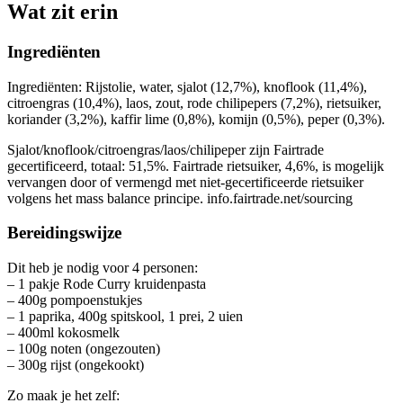
Wat zit erin
Ingrediënten
Ingrediënten: Rijstolie, water, sjalot (12,7%), knoflook (11,4%),
citroengras (10,4%), laos, zout, rode chilipepers (7,2%), rietsuiker,
koriander (3,2%), kaffir lime (0,8%), komijn (0,5%), peper (0,3%).
Sjalot/knoflook/citroengras/laos/chilipeper zijn Fairtrade
gecertificeerd, totaal: 51,5%. Fairtrade rietsuiker, 4,6%, is mogelijk
vervangen door of vermengd met niet-gecertificeerde rietsuiker
volgens het mass balance principe. info.fairtrade.net/sourcing
Bereidingswijze
Dit heb je nodig voor 4 personen:
– 1 pakje Rode Curry kruidenpasta
– 400g pompoenstukjes
– 1 paprika, 400g spitskool, 1 prei, 2 uien
– 400ml kokosmelk
– 100g noten (ongezouten)
– 300g rijst (ongekookt)
Zo maak je het zelf: