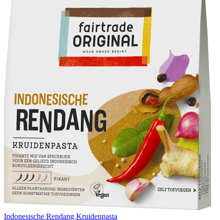
Indonesische Rendang Kruidenpasta
B