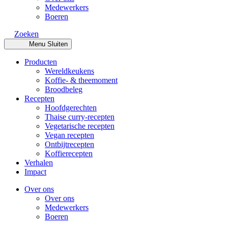
Medewerkers
Boeren
Zoeken
Menu
Sluiten
Producten
Wereldkeukens
Koffie- & theemoment
Broodbeleg
Recepten
Hoofdgerechten
Thaise curry-recepten
Vegetarische recepten
Vegan recepten
Ontbijtrecepten
Koffierecepten
Verhalen
Impact
Over ons
Over ons
Medewerkers
Boeren