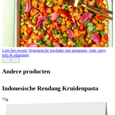
L
Lees het recept: Vegetarische traybake met pompoen, rode curry,
tofu & edamame
Andere producten
Indonesische Rendang Kruidenpasta
75g
4