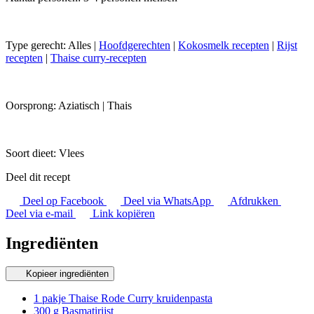
Type gerecht:
Alles
|
Hoofdgerechten
|
Kokosmelk recepten
|
Rijst
recepten
|
Thaise curry-recepten
Oorsprong:
Aziatisch
|
Thais
Soort dieet:
Vlees
Deel dit recept
Deel op Facebook
Deel via WhatsApp
Afdrukken
Deel via e-mail
Link kopiëren
Ingrediënten
Kopieer ingrediënten
1 pakje Thaise Rode Curry kruidenpasta
300 g Basmatirijst