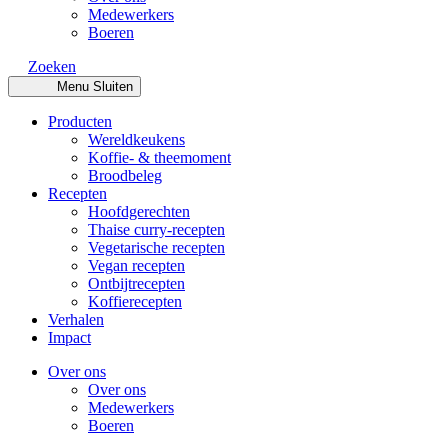
Medewerkers
Boeren
Zoeken
Menu
Sluiten
Producten
Wereldkeukens
Koffie- & theemoment
Broodbeleg
Recepten
Hoofdgerechten
Thaise curry-recepten
Vegetarische recepten
Vegan recepten
Ontbijtrecepten
Koffierecepten
Verhalen
Impact
Over ons
Over ons
Medewerkers
Boeren