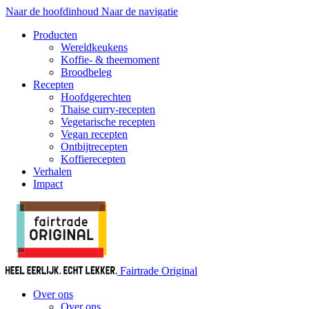
Naar de hoofdinhoud
Naar de navigatie
Producten
Wereldkeukens
Koffie- & theemoment
Broodbeleg
Recepten
Hoofdgerechten
Thaise curry-recepten
Vegetarische recepten
Vegan recepten
Ontbijtrecepten
Koffierecepten
Verhalen
Impact
Fairtrade Original
Over ons
Over ons