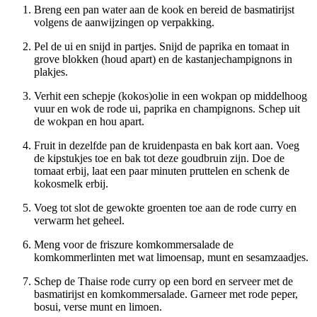
Breng een pan water aan de kook en bereid de basmatirijst
volgens de aanwijzingen op verpakking.
Pel de ui en snijd in partjes. Snijd de paprika en tomaat in
grove blokken (houd apart) en de kastanjechampignons in
plakjes.
Verhit een schepje (kokos)olie in een wokpan op middelhoog
vuur en wok de rode ui, paprika en champignons. Schep uit
de wokpan en hou apart.
Fruit in dezelfde pan de kruidenpasta en bak kort aan. Voeg
de kipstukjes toe en bak tot deze goudbruin zijn. Doe de
tomaat erbij, laat een paar minuten pruttelen en schenk de
kokosmelk erbij.
Voeg tot slot de gewokte groenten toe aan de rode curry en
verwarm het geheel.
Meng voor de friszure komkommersalade de
komkommerlinten met wat limoensap, munt en sesamzaadjes.
Schep de Thaise rode curry op een bord en serveer met de
basmatirijst en komkommersalade. Garneer met rode peper,
bosui, verse munt en limoen.