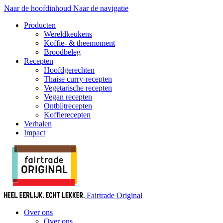
Naar de hoofdinhoud
Naar de navigatie
Producten
Wereldkeukens
Koffie- & theemoment
Broodbeleg
Recepten
Hoofdgerechten
Thaise curry-recepten
Vegetarische recepten
Vegan recepten
Ontbijtrecepten
Koffierecepten
Verhalen
Impact
Fairtrade Original
Over ons
Over ons