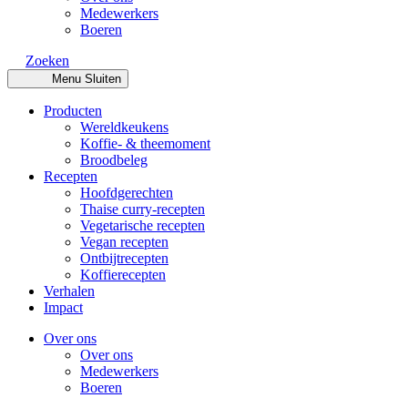
Medewerkers
Boeren
Zoeken
Menu
Sluiten
Producten
Wereldkeukens
Koffie- & theemoment
Broodbeleg
Recepten
Hoofdgerechten
Thaise curry-recepten
Vegetarische recepten
Vegan recepten
Ontbijtrecepten
Koffierecepten
Verhalen
Impact
Over ons
Over ons
Medewerkers
Boeren