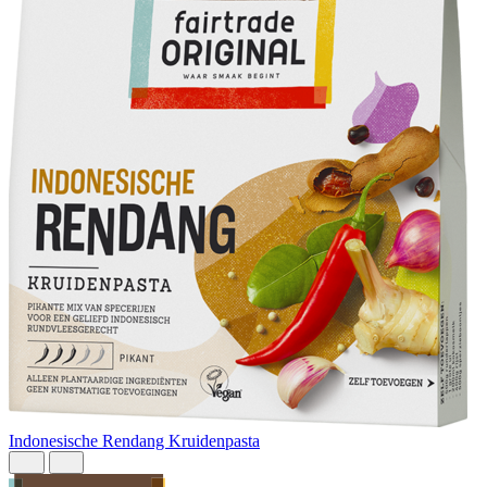
Indonesische Rendang Kruidenpasta
I