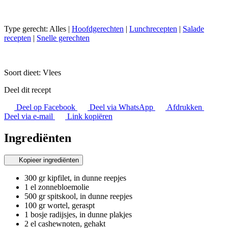
Type gerecht:
Alles
|
Hoofdgerechten
|
Lunchrecepten
|
Salade
recepten
|
Snelle gerechten
Soort dieet:
Vlees
Deel dit recept
Deel op Facebook
Deel via WhatsApp
Afdrukken
Deel via e-mail
Link kopiëren
Ingrediënten
Kopieer ingrediënten
300 gr kipfilet, in dunne reepjes
1 el zonnebloemolie
500 gr spitskool, in dunne reepjes
100 gr wortel, geraspt
1 bosje radijsjes, in dunne plakjes
2 el cashewnoten, gehakt