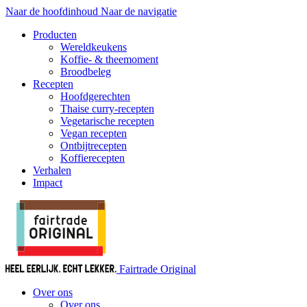
Naar de hoofdinhoud
Naar de navigatie
Producten
Wereldkeukens
Koffie- & theemoment
Broodbeleg
Recepten
Hoofdgerechten
Thaise curry-recepten
Vegetarische recepten
Vegan recepten
Ontbijtrecepten
Koffierecepten
Verhalen
Impact
Fairtrade Original
Over ons
Over ons