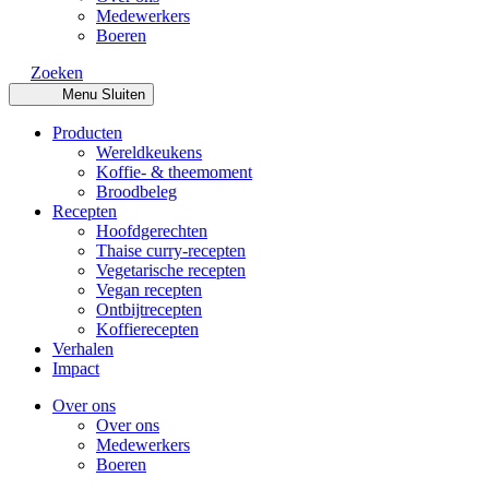
Medewerkers
Boeren
Zoeken
Menu
Sluiten
Producten
Wereldkeukens
Koffie- & theemoment
Broodbeleg
Recepten
Hoofdgerechten
Thaise curry-recepten
Vegetarische recepten
Vegan recepten
Ontbijtrecepten
Koffierecepten
Verhalen
Impact
Over ons
Over ons
Medewerkers
Boeren