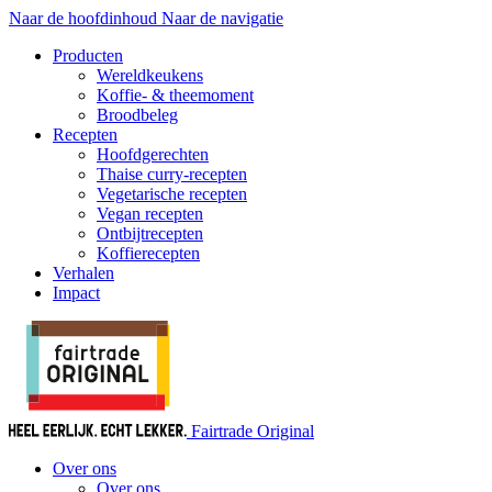
Naar de hoofdinhoud
Naar de navigatie
Producten
Wereldkeukens
Koffie- & theemoment
Broodbeleg
Recepten
Hoofdgerechten
Thaise curry-recepten
Vegetarische recepten
Vegan recepten
Ontbijtrecepten
Koffierecepten
Verhalen
Impact
Fairtrade Original
Over ons
Over ons