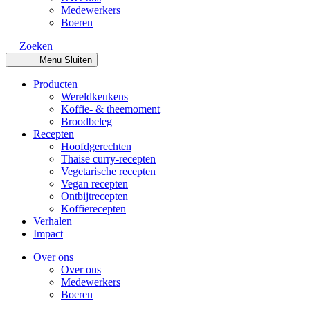
Medewerkers
Boeren
Zoeken
Menu
Sluiten
Producten
Wereldkeukens
Koffie- & theemoment
Broodbeleg
Recepten
Hoofdgerechten
Thaise curry-recepten
Vegetarische recepten
Vegan recepten
Ontbijtrecepten
Koffierecepten
Verhalen
Impact
Over ons
Over ons
Medewerkers
Boeren