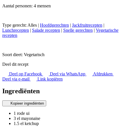
Aantal personen: 4 mensen
Type gerecht:
Alles
|
Hoofdgerechten
|
Jackfruitrecepten
|
Lunchrecepten
|
Salade recepten
|
Snelle gerechten
|
Vegetarische
recepten
Soort dieet:
Vegetarisch
Deel dit recept
Deel op Facebook
Deel via WhatsApp
Afdrukken
Deel via e-mail
Link kopiëren
Ingrediënten
Kopieer ingrediënten
1 rode ui
3 el mayonaise
1.5 el ketchup