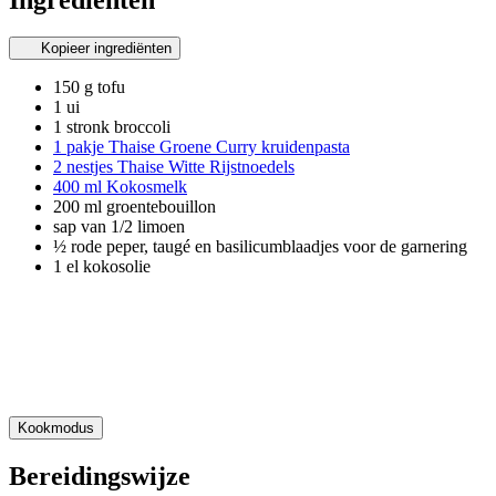
Kopieer ingrediënten
150 g tofu
1 ui
1 stronk broccoli
1 pakje Thaise Groene Curry kruidenpasta
2 nestjes Thaise Witte Rijstnoedels
400 ml Kokosmelk
200 ml groentebouillon
sap van 1/2 limoen
½ rode peper, taugé en basilicumblaadjes voor de garnering
1 el kokosolie
Kookmodus
Bereidingswijze