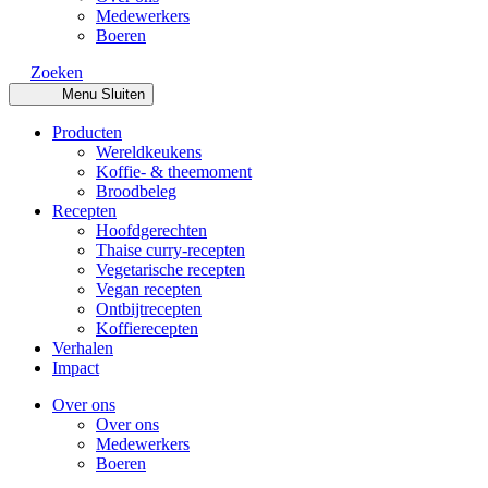
Medewerkers
Boeren
Zoeken
Menu
Sluiten
Producten
Wereldkeukens
Koffie- & theemoment
Broodbeleg
Recepten
Hoofdgerechten
Thaise curry-recepten
Vegetarische recepten
Vegan recepten
Ontbijtrecepten
Koffierecepten
Verhalen
Impact
Over ons
Over ons
Medewerkers
Boeren