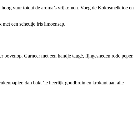
t op hoog vuur totdat de aroma’s vrijkomen. Voeg de Kokosmelk toe en
k met een scheutje fris limoensap.
 er bovenop. Garneer met een handje taugé, fijngesneden rode peper,
eukenpapier, dan bakt ‘ie heerlijk goudbruin en krokant aan alle