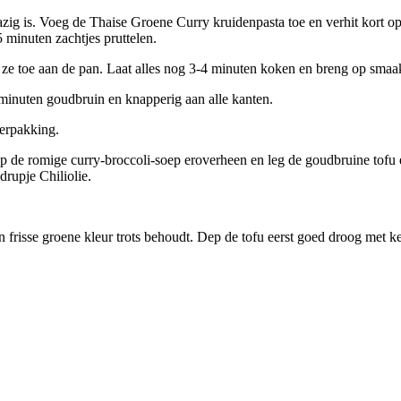
 glazig is. Voeg de Thaise Groene Curry kruidenpasta toe en verhit kor
 minuten zachtjes pruttelen.
g ze toe aan de pan. Laat alles nog 3-4 minuten koken en breng op smaa
 minuten goudbruin en knapperig aan alle kanten.
verpakking.
chep de romige curry-broccoli-soep eroverheen en leg de goudbruine tofu
rupje Chiliolie.
jn frisse groene kleur trots behoudt. Dep de tofu eerst goed droog met k