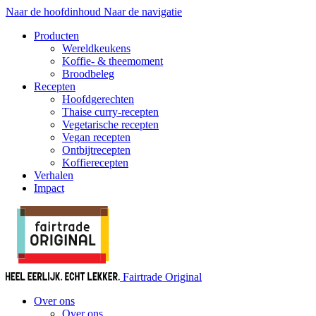
Naar de hoofdinhoud
Naar de navigatie
Producten
Wereldkeukens
Koffie- & theemoment
Broodbeleg
Recepten
Hoofdgerechten
Thaise curry-recepten
Vegetarische recepten
Vegan recepten
Ontbijtrecepten
Koffierecepten
Verhalen
Impact
Fairtrade Original
Over ons
Over ons