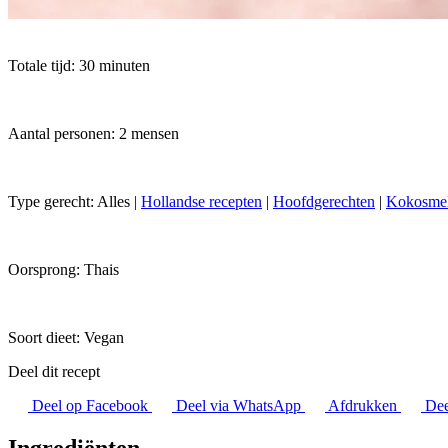
Totale tijd: 30 minuten
Aantal personen: 2 mensen
Type gerecht:
Alles
|
Hollandse recepten
|
Hoofdgerechten
|
Kokosmel
Oorsprong:
Thais
Soort dieet:
Vegan
Deel dit recept
Deel op Facebook
Deel via WhatsApp
Afdrukken
Dee
Ingrediënten