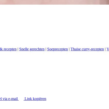
k recepten
|
Snelle gerechten
|
Soeprecepten
|
Thaise curry-recepten
|
V
l via e-mail
Link kopiëren