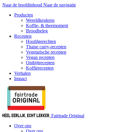
Naar de hoofdinhoud
Naar de navigatie
Producten
Wereldkeukens
Koffie- & theemoment
Broodbeleg
Recepten
Hoofdgerechten
Thaise curry-recepten
Vegetarische recepten
Vegan recepten
Ontbijtrecepten
Koffierecepten
Verhalen
Impact
Fairtrade Original
Over ons
Over ons