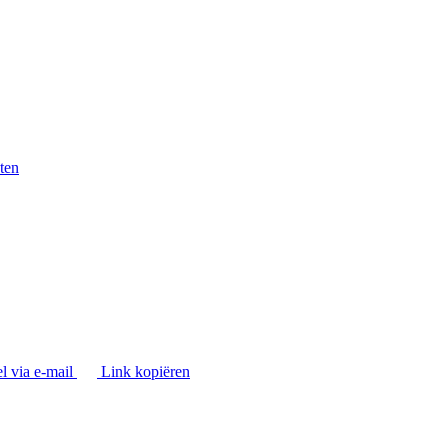
ten
l via e-mail
Link kopiëren