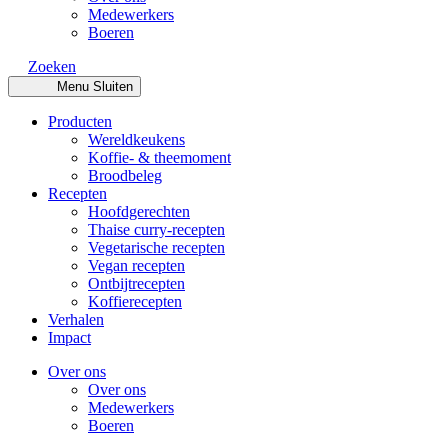
Medewerkers
Boeren
Zoeken
Menu
Sluiten
Producten
Wereldkeukens
Koffie- & theemoment
Broodbeleg
Recepten
Hoofdgerechten
Thaise curry-recepten
Vegetarische recepten
Vegan recepten
Ontbijtrecepten
Koffierecepten
Verhalen
Impact
Over ons
Over ons
Medewerkers
Boeren