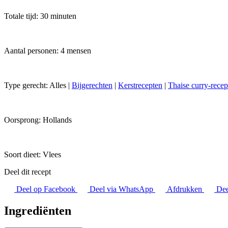
Totale tijd: 30 minuten
Aantal personen: 4 mensen
Type gerecht:
Alles
|
Bijgerechten
|
Kerstrecepten
|
Thaise curry-recep
Oorsprong:
Hollands
Soort dieet:
Vlees
Deel dit recept
Deel op Facebook
Deel via WhatsApp
Afdrukken
Dee
Ingrediënten