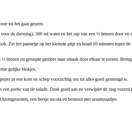
vuur tot het gaat geuren.
oor de dressing), 300 ml water en het sap van een ½ limoen door en v
kook. Zet het pannetje op het kleinste pitje en houd 10 minuten tegen de
 ½ limoen en geraspte gember naar smaak door elkaar te roeren. Breng
ine gelijke blokjes.
 peper in een kom en schep voorzichtig om tot alles goed gemengd is.
n een portie van de salade. Druk goed aan en verwijder de ring voorzich
et kiemgroenten, een beetje rucola en bestrooi met sesamzaadjes