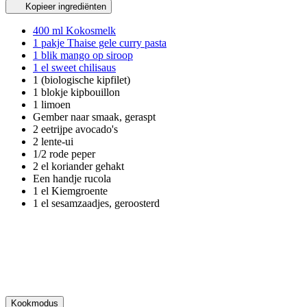
Kopieer ingrediënten
400 ml Kokosmelk
1 pakje Thaise gele curry pasta
1 blik mango op siroop
1 el sweet chilisaus
1 (biologische kipfilet)
1 blokje kipbouillon
1 limoen
Gember naar smaak, geraspt
2 eetrijpe avocado's
2 lente-ui
1/2 rode peper
2 el koriander gehakt
Een handje rucola
1 el Kiemgroente
1 el sesamzaadjes, geroosterd
Kookmodus