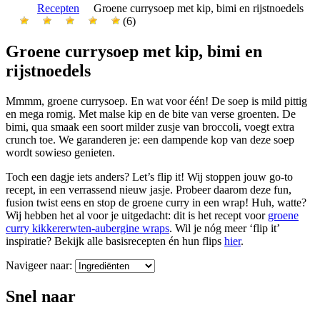
Recepten
Groene currysoep met kip, bimi en rijstnoedels
(6)
Groene currysoep met kip, bimi en
rijstnoedels
Mmmm, groene currysoep. En wat voor één! De soep is mild pittig
en mega romig. Met malse kip en de bite van verse groenten. De
bimi, qua smaak een soort milder zusje van broccoli, voegt extra
crunch toe. We garanderen je: een dampende kop van deze soep
wordt sowieso genieten.
Toch een dagje iets anders? Let’s flip it! Wij stoppen jouw go-to
recept, in een verrassend nieuw jasje. Probeer daarom deze fun,
fusion twist eens en stop de groene curry in een wrap! Huh, watte?
Wij hebben het al voor je uitgedacht: dit is het recept voor
groene
curry kikkererwten-aubergine wraps
. Wil je nóg meer ‘flip it’
inspiratie? Bekijk alle basisrecepten én hun flips
hier
.
Navigeer naar:
Snel naar