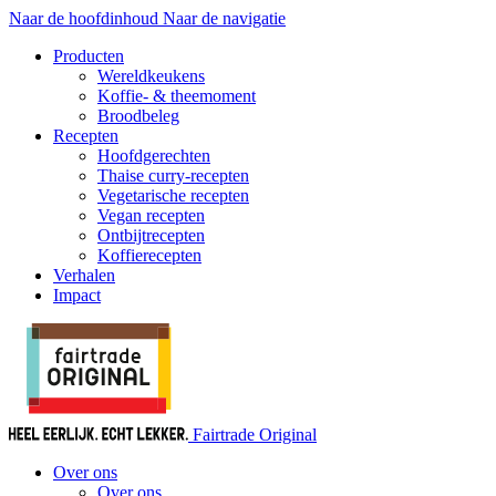
Naar de hoofdinhoud
Naar de navigatie
Producten
Wereldkeukens
Koffie- & theemoment
Broodbeleg
Recepten
Hoofdgerechten
Thaise curry-recepten
Vegetarische recepten
Vegan recepten
Ontbijtrecepten
Koffierecepten
Verhalen
Impact
Fairtrade Original
Over ons
Over ons