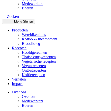
Medewerkers
Boeren
Zoeken
Menu
Sluiten
Producten
Wereldkeukens
Koffie- & theemoment
Broodbeleg
Recepten
Hoofdgerechten
Thaise curry-recepten
Vegetarische recepten
Vegan recepten
Ontbijtrecepten
Koffierecepten
Verhalen
Impact
Over ons
Over ons
Medewerkers
Boeren