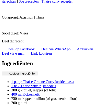
gerechten
|
Soeprecepten
|
Thaise curry-recepten
Oorsprong:
Aziatisch
|
Thais
Soort dieet:
Vlees
Deel dit recept
Deel op Facebook
Deel via WhatsApp
Afdrukken
Deel via e-mail
Link kopiëren
Ingrediënten
Kopieer ingrediënten
1 pakje Thaise Groene Curry kruidenpasta
1 pak Thaise witte rijstnoedels
300 g kipfilet, reepjes (of tofu)
400 ml Kokosmelk
750 ml kippenbouillon (of groentenbouillon)
200 g bimi