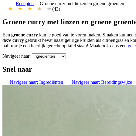
Recepten
Groene curry met linzen en groene groenten
(43)
Groene curry met linzen en groene groent
Een
groene curry
kan je goed van te voren maken. Smaken kunnen echt 
deze
curry
gebruikt bevat naast geurige kruiden als citroengras en kor
half uurtje een heerlijk gerecht op tafel staan! Maak ook eens een
gele
Navigeer naar:
Snel naar
Navigeer naar:
Ingrediënten
Navigeer naar:
Bereidingswijze