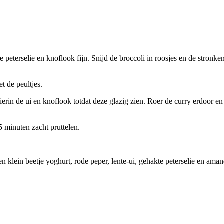
de peterselie en knoflook fijn. Snijd de broccoli in roosjes en de stron
t de peultjes.
in de ui en knoflook totdat deze glazig zien. Roer de curry erdoor en 
5 minuten zacht pruttelen.
klein beetje yoghurt, rode peper, lente-ui, gehakte peterselie en amand