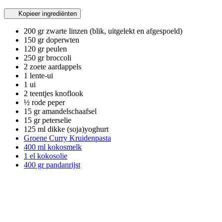
Kopieer ingrediënten
200 gr zwarte linzen (blik, uitgelekt en afgespoeld)
150 gr doperwten
120 gr peulen
250 gr broccoli
2 zoete aardappels
1 lente-ui
1 ui
2 teentjes knoflook
½ rode peper
15 gr amandelschaafsel
15 gr peterselie
125 ml dikke (soja)yoghurt
Groene Curry Kruidenpasta
400 ml kokosmelk
1 el kokosolie
400 gr pandanrijst