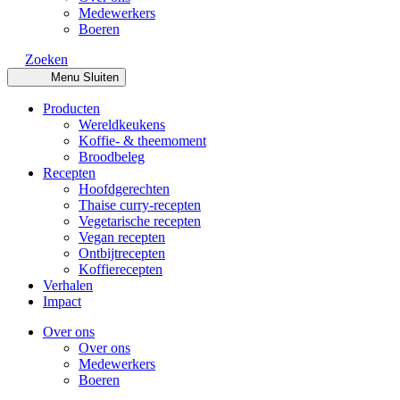
Medewerkers
Boeren
Zoeken
Menu
Sluiten
Producten
Wereldkeukens
Koffie- & theemoment
Broodbeleg
Recepten
Hoofdgerechten
Thaise curry-recepten
Vegetarische recepten
Vegan recepten
Ontbijtrecepten
Koffierecepten
Verhalen
Impact
Over ons
Over ons
Medewerkers
Boeren