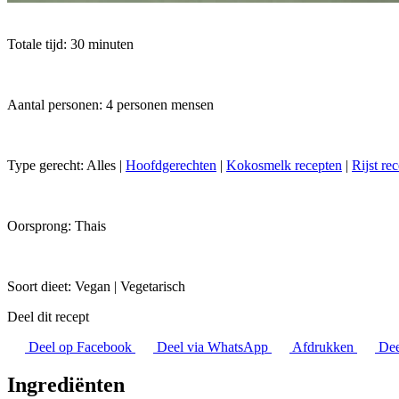
Totale tijd: 30 minuten
Aantal personen: 4 personen mensen
Type gerecht:
Alles
|
Hoofdgerechten
|
Kokosmelk recepten
|
Rijst re
Oorsprong:
Thais
Soort dieet:
Vegan
|
Vegetarisch
Deel dit recept
Deel op Facebook
Deel via WhatsApp
Afdrukken
Dee
Ingrediënten