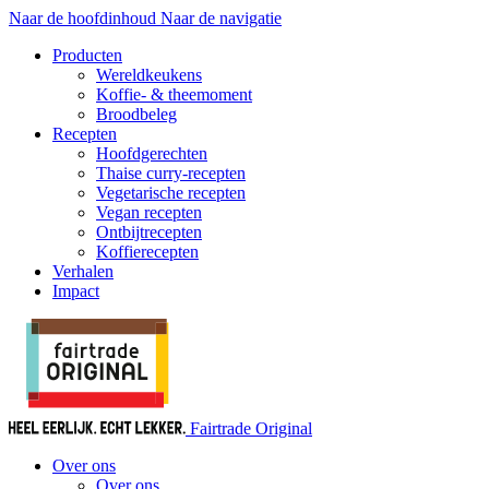
Naar de hoofdinhoud
Naar de navigatie
Producten
Wereldkeukens
Koffie- & theemoment
Broodbeleg
Recepten
Hoofdgerechten
Thaise curry-recepten
Vegetarische recepten
Vegan recepten
Ontbijtrecepten
Koffierecepten
Verhalen
Impact
Fairtrade Original
Over ons
Over ons