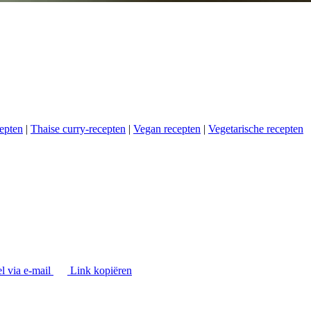
cepten
|
Thaise curry-recepten
|
Vegan recepten
|
Vegetarische recepten
l via e-mail
Link kopiëren