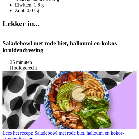
Eiwitten: 1.6 g
Zout: 0.07 g
Lekker in...
Saladebowl met rode biet, halloumi en kokos-
kruidendressing
35 minuten
Hoofdgerecht
Lees het recept: Saladebowl met rode biet, halloumi en kokos-
kruidendressing