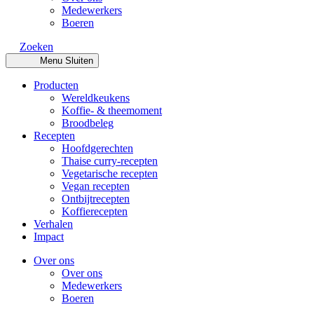
Medewerkers
Boeren
Zoeken
Menu
Sluiten
Producten
Wereldkeukens
Koffie- & theemoment
Broodbeleg
Recepten
Hoofdgerechten
Thaise curry-recepten
Vegetarische recepten
Vegan recepten
Ontbijtrecepten
Koffierecepten
Verhalen
Impact
Over ons
Over ons
Medewerkers
Boeren