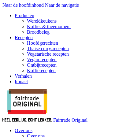
Naar de hoofdinhoud
Naar de navigatie
Producten
Wereldkeukens
Koffie- & theemoment
Broodbeleg
Recepten
Hoofdgerechten
Thaise curry-recepten
Vegetarische recepten
Vegan recepten
Ontbijtrecepten
Koffierecepten
Verhalen
Impact
Fairtrade Original
Over ons
Over ons