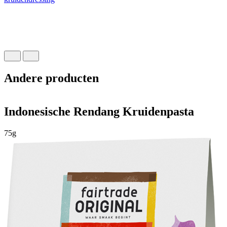
L
Andere producten
Indonesische Rendang Kruidenpasta
75g
4