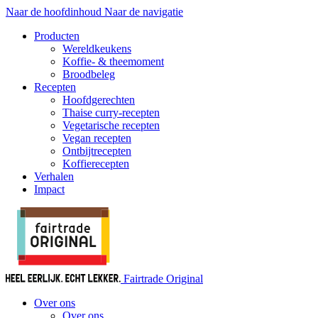
Naar de hoofdinhoud
Naar de navigatie
Producten
Wereldkeukens
Koffie- & theemoment
Broodbeleg
Recepten
Hoofdgerechten
Thaise curry-recepten
Vegetarische recepten
Vegan recepten
Ontbijtrecepten
Koffierecepten
Verhalen
Impact
Fairtrade Original
Over ons
Over ons