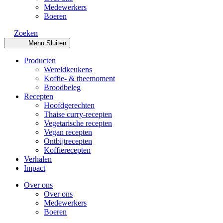
Medewerkers
Boeren
Zoeken
Menu
Sluiten
Producten
Wereldkeukens
Koffie- & theemoment
Broodbeleg
Recepten
Hoofdgerechten
Thaise curry-recepten
Vegetarische recepten
Vegan recepten
Ontbijtrecepten
Koffierecepten
Verhalen
Impact
Over ons
Over ons
Medewerkers
Boeren