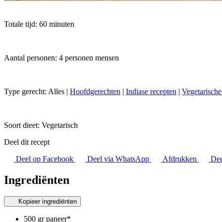
Totale tijd: 60 minuten
Aantal personen: 4 personen mensen
Type gerecht:
Alles
|
Hoofdgerechten
|
Indiase recepten
|
Vegetarische
Soort dieet:
Vegetarisch
Deel dit recept
Deel op Facebook
Deel via WhatsApp
Afdrukken
Dee
Ingrediënten
Kopieer ingrediënten
500 gr paneer*