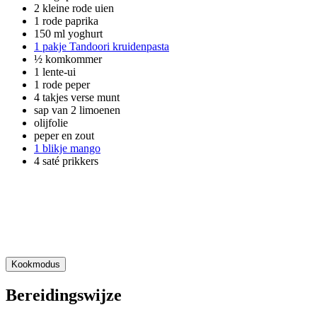
2 kleine rode uien
1 rode paprika
150 ml yoghurt
1 pakje Tandoori kruidenpasta
½ komkommer
1 lente-ui
1 rode peper
4 takjes verse munt
sap van 2 limoenen
olijfolie
peper en zout
1 blikje mango
4 saté prikkers
Kookmodus
Bereidingswijze