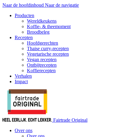
Naar de hoofdinhoud
Naar de navigatie
Producten
Wereldkeukens
Koffie- & theemoment
Broodbeleg
Recepten
Hoofdgerechten
Thaise curry-recepten
Vegetarische recepten
Vegan recepten
Ontbijtrecepten
Koffierecepten
Verhalen
Impact
Fairtrade Original
Over ons
Over ons