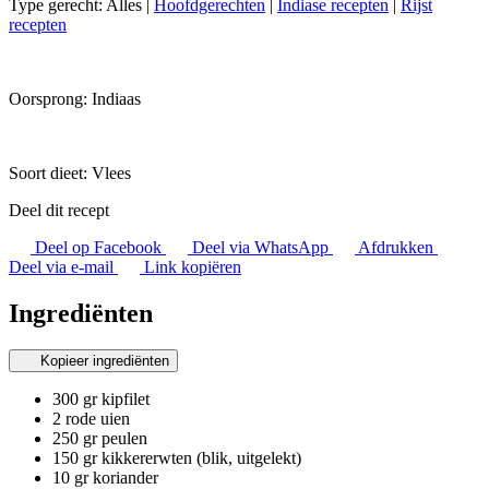
Type gerecht:
Alles
|
Hoofdgerechten
|
Indiase recepten
|
Rijst
recepten
Oorsprong:
Indiaas
Soort dieet:
Vlees
Deel dit recept
Deel op Facebook
Deel via WhatsApp
Afdrukken
Deel via e-mail
Link kopiëren
Ingrediënten
Kopieer ingrediënten
300 gr kipfilet
2 rode uien
250 gr peulen
150 gr kikkererwten (blik, uitgelekt)
10 gr koriander