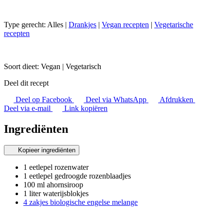
Type gerecht:
Alles
|
Drankjes
|
Vegan recepten
|
Vegetarische
recepten
Soort dieet:
Vegan
|
Vegetarisch
Deel dit recept
Deel op Facebook
Deel via WhatsApp
Afdrukken
Deel via e-mail
Link kopiëren
Ingrediënten
Kopieer ingrediënten
1 eetlepel rozenwater
1 eetlepel gedroogde rozenblaadjes
100 ml ahornsiroop
1 liter waterijsblokjes
4 zakjes biologische engelse melange