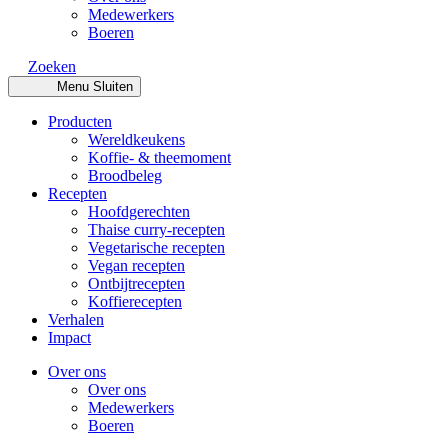
Medewerkers
Boeren
Zoeken
Menu
Sluiten
Producten
Wereldkeukens
Koffie- & theemoment
Broodbeleg
Recepten
Hoofdgerechten
Thaise curry-recepten
Vegetarische recepten
Vegan recepten
Ontbijtrecepten
Koffierecepten
Verhalen
Impact
Over ons
Over ons
Medewerkers
Boeren