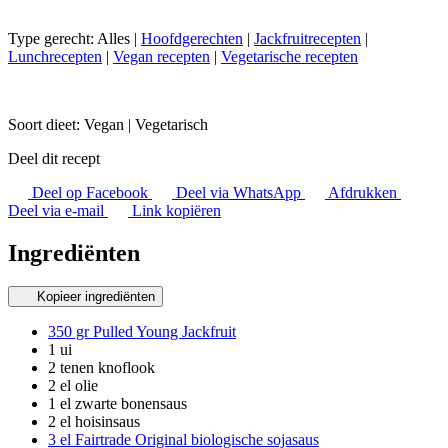
Type gerecht:
Alles
|
Hoofdgerechten
|
Jackfruitrecepten
|
Lunchrecepten
|
Vegan recepten
|
Vegetarische recepten
Soort dieet:
Vegan
|
Vegetarisch
Deel dit recept
Deel op Facebook
Deel via WhatsApp
Afdrukken
Deel via e-mail
Link kopiëren
Ingrediënten
Kopieer ingrediënten
350 gr Pulled Young Jackfruit
1 ui
2 tenen knoflook
2 el olie
1 el zwarte bonensaus
2 el hoisinsaus
3 el Fairtrade Original biologische sojasaus