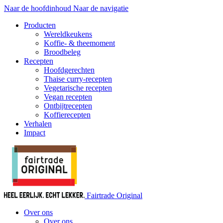
Naar de hoofdinhoud
Naar de navigatie
Producten
Wereldkeukens
Koffie- & theemoment
Broodbeleg
Recepten
Hoofdgerechten
Thaise curry-recepten
Vegetarische recepten
Vegan recepten
Ontbijtrecepten
Koffierecepten
Verhalen
Impact
Fairtrade Original
Over ons
Over ons