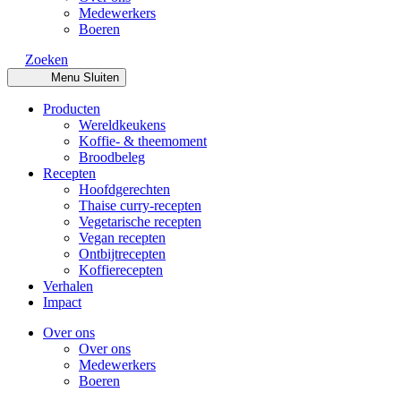
Medewerkers
Boeren
Zoeken
Menu
Sluiten
Producten
Wereldkeukens
Koffie- & theemoment
Broodbeleg
Recepten
Hoofdgerechten
Thaise curry-recepten
Vegetarische recepten
Vegan recepten
Ontbijtrecepten
Koffierecepten
Verhalen
Impact
Over ons
Over ons
Medewerkers
Boeren