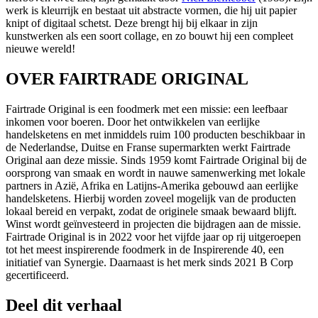
werk is kleurrijk en bestaat uit abstracte vormen, die hij uit papier
knipt of digitaal schetst. Deze brengt hij bij elkaar in zijn
kunstwerken als een soort collage, en zo bouwt hij een compleet
nieuwe wereld!
OVER FAIRTRADE ORIGINAL
Fairtrade Original is een foodmerk met een missie: een leefbaar
inkomen voor boeren. Door het ontwikkelen van eerlijke
handelsketens en met inmiddels ruim 100 producten beschikbaar in
de Nederlandse, Duitse en Franse supermarkten werkt Fairtrade
Original aan deze missie. Sinds 1959 komt Fairtrade Original bij de
oorsprong van smaak en wordt in nauwe samenwerking met lokale
partners in Azië, Afrika en Latijns-Amerika gebouwd aan eerlijke
handelsketens. Hierbij worden zoveel mogelijk van de producten
lokaal bereid en verpakt, zodat de originele smaak bewaard blijft.
Winst wordt geïnvesteerd in projecten die bijdragen aan de missie.
Fairtrade Original is in 2022 voor het vijfde jaar op rij uitgeroepen
tot het meest inspirerende foodmerk in de Inspirerende 40, een
initiatief van Synergie. Daarnaast is het merk sinds 2021 B Corp
gecertificeerd.
Deel dit verhaal