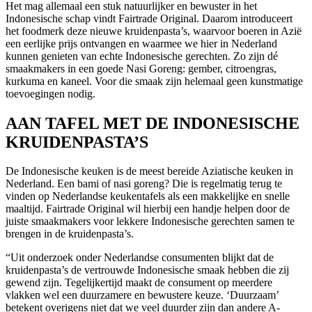
Het mag allemaal een stuk natuurlijker en bewuster in het
Indonesische schap vindt Fairtrade Original. Daarom introduceert
het foodmerk deze nieuwe kruidenpasta’s, waarvoor boeren in Azië
een eerlijke prijs ontvangen en waarmee we hier in Nederland
kunnen genieten van echte Indonesische gerechten. Zo zijn dé
smaakmakers in een goede Nasi Goreng: gember, citroengras,
kurkuma en kaneel. Voor die smaak zijn helemaal geen kunstmatige
toevoegingen nodig.
AAN TAFEL MET DE INDONESISCHE
KRUIDENPASTA’S
De Indonesische keuken is de meest bereide Aziatische keuken in
Nederland. Een bami of nasi goreng? Die is regelmatig terug te
vinden op Nederlandse keukentafels als een makkelijke en snelle
maaltijd. Fairtrade Original wil hierbij een handje helpen door de
juiste smaakmakers voor lekkere Indonesische gerechten samen te
brengen in de kruidenpasta’s.
“Uit onderzoek onder Nederlandse consumenten blijkt dat de
kruidenpasta’s de vertrouwde Indonesische smaak hebben die zij
gewend zijn. Tegelijkertijd maakt de consument op meerdere
vlakken wel een duurzamere en bewustere keuze. ‘Duurzaam’
betekent overigens niet dat we veel duurder zijn dan andere A-