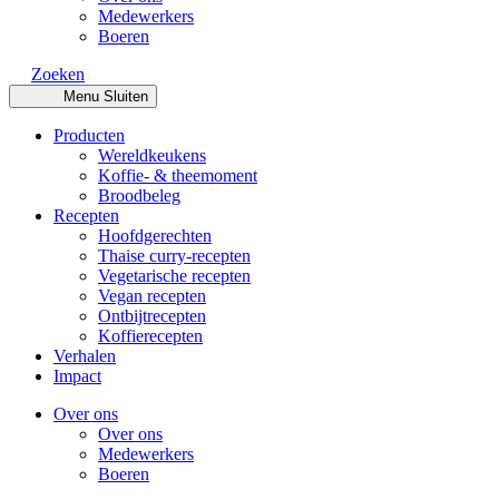
Medewerkers
Boeren
Zoeken
Menu
Sluiten
Producten
Wereldkeukens
Koffie- & theemoment
Broodbeleg
Recepten
Hoofdgerechten
Thaise curry-recepten
Vegetarische recepten
Vegan recepten
Ontbijtrecepten
Koffierecepten
Verhalen
Impact
Over ons
Over ons
Medewerkers
Boeren