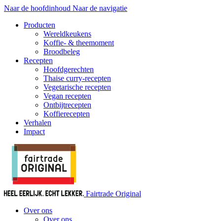
Naar de hoofdinhoud
Naar de navigatie
Producten
Wereldkeukens
Koffie- & theemoment
Broodbeleg
Recepten
Hoofdgerechten
Thaise curry-recepten
Vegetarische recepten
Vegan recepten
Ontbijtrecepten
Koffierecepten
Verhalen
Impact
Fairtrade Original
Over ons
Over ons