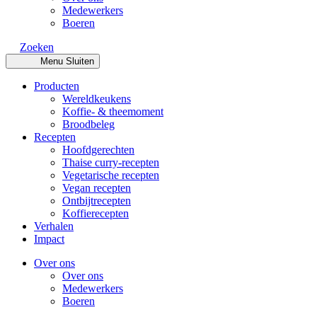
Medewerkers
Boeren
Zoeken
Menu
Sluiten
Producten
Wereldkeukens
Koffie- & theemoment
Broodbeleg
Recepten
Hoofdgerechten
Thaise curry-recepten
Vegetarische recepten
Vegan recepten
Ontbijtrecepten
Koffierecepten
Verhalen
Impact
Over ons
Over ons
Medewerkers
Boeren