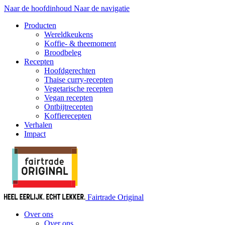
Naar de hoofdinhoud
Naar de navigatie
Producten
Wereldkeukens
Koffie- & theemoment
Broodbeleg
Recepten
Hoofdgerechten
Thaise curry-recepten
Vegetarische recepten
Vegan recepten
Ontbijtrecepten
Koffierecepten
Verhalen
Impact
Fairtrade Original
Over ons
Over ons