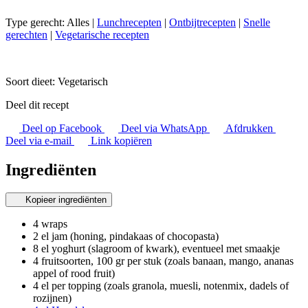
Type gerecht:
Alles
|
Lunchrecepten
|
Ontbijtrecepten
|
Snelle
gerechten
|
Vegetarische recepten
Soort dieet:
Vegetarisch
Deel dit recept
Deel op Facebook
Deel via WhatsApp
Afdrukken
Deel via e-mail
Link kopiëren
Ingrediënten
Kopieer ingrediënten
4 wraps
2 el jam (honing, pindakaas of chocopasta)
8 el yoghurt (slagroom of kwark), eventueel met smaakje
4 fruitsoorten, 100 gr per stuk (zoals banaan, mango, ananas
appel of rood fruit)
4 el per topping (zoals granola, muesli, notenmix, dadels of
rozijnen)