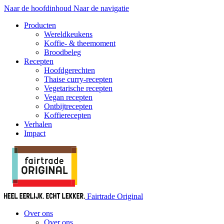
Naar de hoofdinhoud
Naar de navigatie
Producten
Wereldkeukens
Koffie- & theemoment
Broodbeleg
Recepten
Hoofdgerechten
Thaise curry-recepten
Vegetarische recepten
Vegan recepten
Ontbijtrecepten
Koffierecepten
Verhalen
Impact
Fairtrade Original
Over ons
Over ons