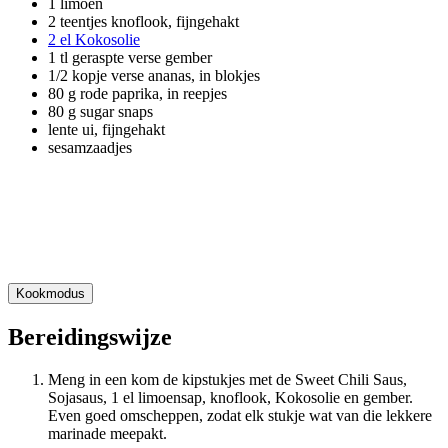
1 limoen
2 teentjes knoflook, fijngehakt
2 el Kokosolie
1 tl geraspte verse gember
1/2 kopje verse ananas, in blokjes
80 g rode paprika, in reepjes
80 g sugar snaps
lente ui, fijngehakt
sesamzaadjes
Kookmodus
Bereidingswijze
Meng in een kom de kipstukjes met de Sweet Chili Saus,
Sojasaus, 1 el limoensap, knoflook, Kokosolie en gember.
Even goed omscheppen, zodat elk stukje wat van die lekkere
marinade meepakt.