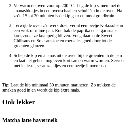
Verwarm de oven voor op 200 °C. Leg de kip samen met de
ananasblokjes in een ovenschaal en schuif ‘m in de oven. Na
zo’n 15 tot 20 minuten is de kip gaar en mooi goudbruin.
Terwijl de oven z’n werk doet, verhit een beetje Kokosolie in
een wok of ruime pan. Roerbak de paprika en sugar snaps
kort, zodat ze knapperig blijven. Voeg daarna de Sweet
Chilisaus en Sojasaus toe en roer alles goed door tot de
groenten glanzen.
Schep de kip en ananas uit de oven bij de groenten in de pan
en laat het geheel nog even kort samen warm worden. Serveer
met lente-ui, sesamzaadjes en een beetje limoenrasp.
Tip: Laat de kip minimaal 30 minuten marineren. Zo trekken de
smaken goed in en wordt de kip éxtra mals.
Ook lekker
Matcha latte havermelk