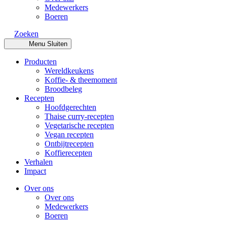
Medewerkers
Boeren
Zoeken
Menu
Sluiten
Producten
Wereldkeukens
Koffie- & theemoment
Broodbeleg
Recepten
Hoofdgerechten
Thaise curry-recepten
Vegetarische recepten
Vegan recepten
Ontbijtrecepten
Koffierecepten
Verhalen
Impact
Over ons
Over ons
Medewerkers
Boeren