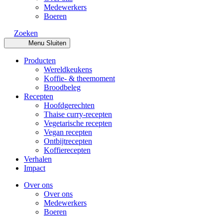
Medewerkers
Boeren
Zoeken
Menu
Sluiten
Producten
Wereldkeukens
Koffie- & theemoment
Broodbeleg
Recepten
Hoofdgerechten
Thaise curry-recepten
Vegetarische recepten
Vegan recepten
Ontbijtrecepten
Koffierecepten
Verhalen
Impact
Over ons
Over ons
Medewerkers
Boeren