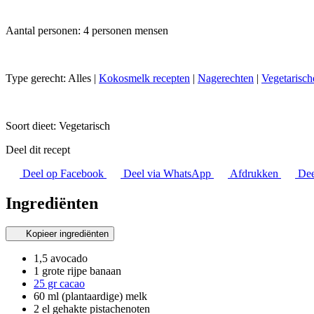
Aantal personen: 4 personen mensen
Type gerecht:
Alles
|
Kokosmelk recepten
|
Nagerechten
|
Vegetarisch
Soort dieet:
Vegetarisch
Deel dit recept
Deel op Facebook
Deel via WhatsApp
Afdrukken
Dee
Ingrediënten
Kopieer ingrediënten
1,5 avocado
1 grote rijpe banaan
25 gr cacao
60 ml (plantaardige) melk
2 el gehakte pistachenoten