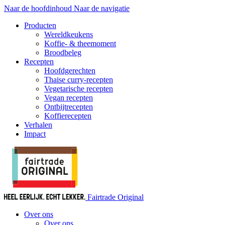
Naar de hoofdinhoud
Naar de navigatie
Producten
Wereldkeukens
Koffie- & theemoment
Broodbeleg
Recepten
Hoofdgerechten
Thaise curry-recepten
Vegetarische recepten
Vegan recepten
Ontbijtrecepten
Koffierecepten
Verhalen
Impact
Fairtrade Original
Over ons
Over ons