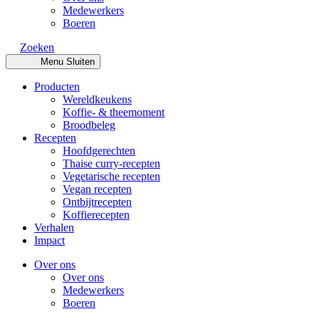
Medewerkers
Boeren
Zoeken
Menu
Sluiten
Producten
Wereldkeukens
Koffie- & theemoment
Broodbeleg
Recepten
Hoofdgerechten
Thaise curry-recepten
Vegetarische recepten
Vegan recepten
Ontbijtrecepten
Koffierecepten
Verhalen
Impact
Over ons
Over ons
Medewerkers
Boeren