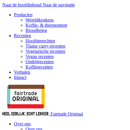
Naar de hoofdinhoud
Naar de navigatie
Producten
Wereldkeukens
Koffie- & theemoment
Broodbeleg
Recepten
Hoofdgerechten
Thaise curry-recepten
Vegetarische recepten
Vegan recepten
Ontbijtrecepten
Koffierecepten
Verhalen
Impact
Fairtrade Original
Over ons
Over ons