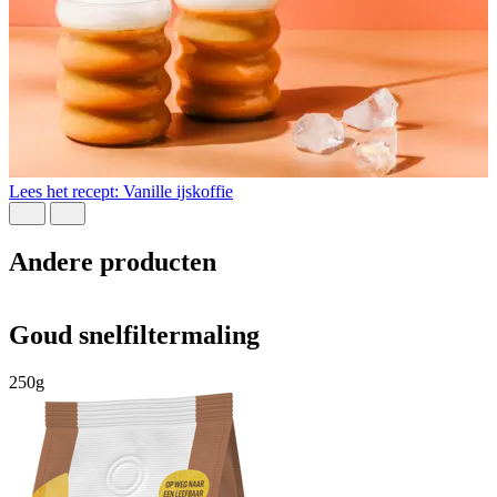
L
Lees het recept: Vanille ijskoffie
Andere producten
Goud snelfiltermaling
250g
5