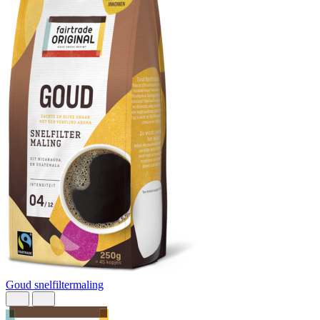
Goud snelfiltermaling
R