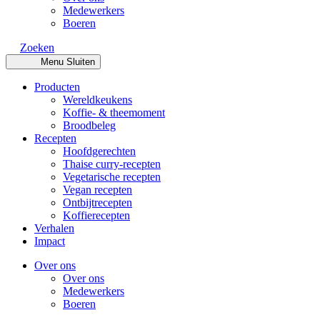
Medewerkers
Boeren
Zoeken
Menu
Sluiten
Producten
Wereldkeukens
Koffie- & theemoment
Broodbeleg
Recepten
Hoofdgerechten
Thaise curry-recepten
Vegetarische recepten
Vegan recepten
Ontbijtrecepten
Koffierecepten
Verhalen
Impact
Over ons
Over ons
Medewerkers
Boeren