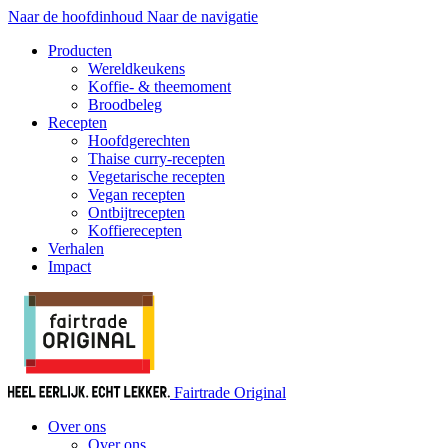
Naar de hoofdinhoud
Naar de navigatie
Producten
Wereldkeukens
Koffie- & theemoment
Broodbeleg
Recepten
Hoofdgerechten
Thaise curry-recepten
Vegetarische recepten
Vegan recepten
Ontbijtrecepten
Koffierecepten
Verhalen
Impact
Fairtrade Original
Over ons
Over ons