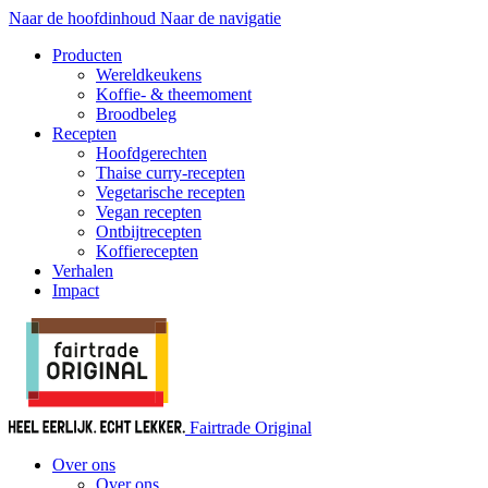
Naar de hoofdinhoud
Naar de navigatie
Producten
Wereldkeukens
Koffie- & theemoment
Broodbeleg
Recepten
Hoofdgerechten
Thaise curry-recepten
Vegetarische recepten
Vegan recepten
Ontbijtrecepten
Koffierecepten
Verhalen
Impact
Fairtrade Original
Over ons
Over ons