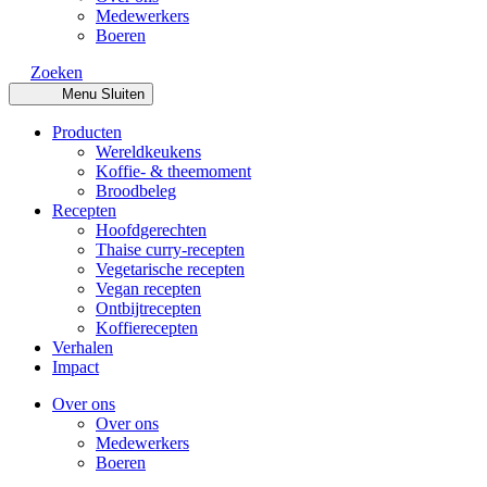
Medewerkers
Boeren
Zoeken
Menu
Sluiten
Producten
Wereldkeukens
Koffie- & theemoment
Broodbeleg
Recepten
Hoofdgerechten
Thaise curry-recepten
Vegetarische recepten
Vegan recepten
Ontbijtrecepten
Koffierecepten
Verhalen
Impact
Over ons
Over ons
Medewerkers
Boeren