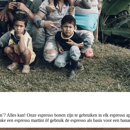
’? Alles kan! Onze espresso bonen zijn te gebruiken in elk espresso app
ke een espresso martini óf gebruik de espresso als basis voor een banane