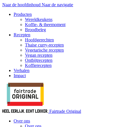
Naar de hoofdinhoud
Naar de navigatie
Producten
Wereldkeukens
Koffie- & theemoment
Broodbeleg
Recepten
Hoofdgerechten
Thaise curry-recepten
Vegetarische recepten
Vegan recepten
Ontbijtrecepten
Koffierecepten
Verhalen
Impact
Fairtrade Original
Over ons
Over ons