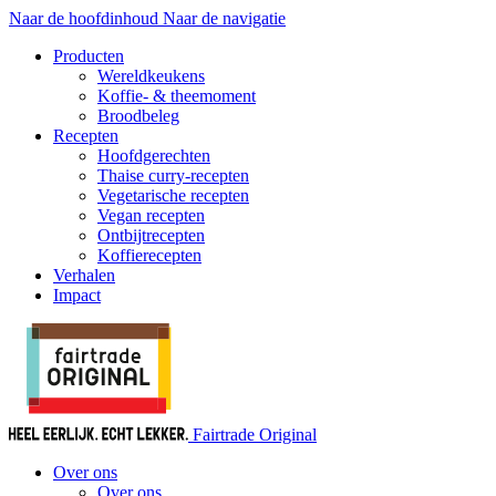
Naar de hoofdinhoud
Naar de navigatie
Producten
Wereldkeukens
Koffie- & theemoment
Broodbeleg
Recepten
Hoofdgerechten
Thaise curry-recepten
Vegetarische recepten
Vegan recepten
Ontbijtrecepten
Koffierecepten
Verhalen
Impact
Fairtrade Original
Over ons
Over ons