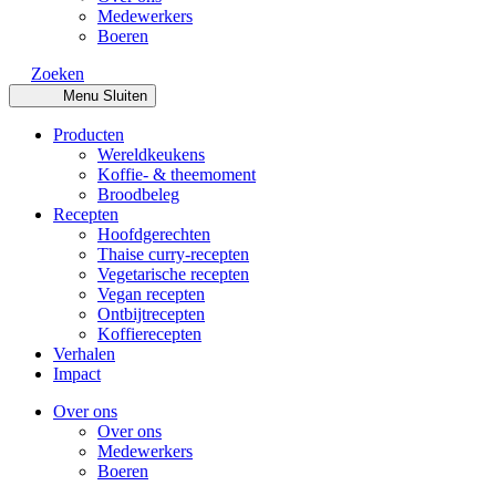
Medewerkers
Boeren
Zoeken
Menu
Sluiten
Producten
Wereldkeukens
Koffie- & theemoment
Broodbeleg
Recepten
Hoofdgerechten
Thaise curry-recepten
Vegetarische recepten
Vegan recepten
Ontbijtrecepten
Koffierecepten
Verhalen
Impact
Over ons
Over ons
Medewerkers
Boeren