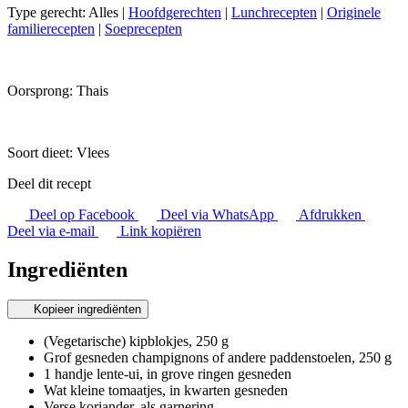
Type gerecht:
Alles
|
Hoofdgerechten
|
Lunchrecepten
|
Originele
familierecepten
|
Soeprecepten
Oorsprong:
Thais
Soort dieet:
Vlees
Deel dit recept
Deel op Facebook
Deel via WhatsApp
Afdrukken
Deel via e-mail
Link kopiëren
Ingrediënten
Kopieer ingrediënten
(Vegetarische) kipblokjes, 250 g
Grof gesneden champignons of andere paddenstoelen, 250 g
1 handje lente-ui, in grove ringen gesneden
Wat kleine tomaatjes, in kwarten gesneden
Verse koriander, als garnering