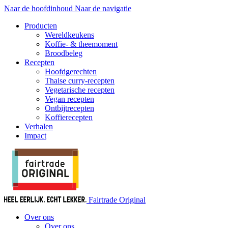
Naar de hoofdinhoud
Naar de navigatie
Producten
Wereldkeukens
Koffie- & theemoment
Broodbeleg
Recepten
Hoofdgerechten
Thaise curry-recepten
Vegetarische recepten
Vegan recepten
Ontbijtrecepten
Koffierecepten
Verhalen
Impact
Fairtrade Original
Over ons
Over ons