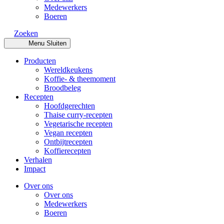
Medewerkers
Boeren
Zoeken
Menu
Sluiten
Producten
Wereldkeukens
Koffie- & theemoment
Broodbeleg
Recepten
Hoofdgerechten
Thaise curry-recepten
Vegetarische recepten
Vegan recepten
Ontbijtrecepten
Koffierecepten
Verhalen
Impact
Over ons
Over ons
Medewerkers
Boeren