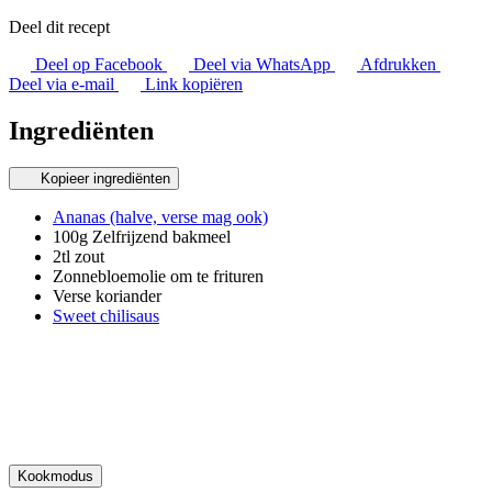
Deel dit recept
Deel op Facebook
Deel via WhatsApp
Afdrukken
Deel via e-mail
Link kopiëren
Ingrediënten
Kopieer ingrediënten
Ananas (halve, verse mag ook)
100g Zelfrijzend bakmeel
2tl zout
Zonnebloemolie om te frituren
Verse koriander
Sweet chilisaus
Kookmodus