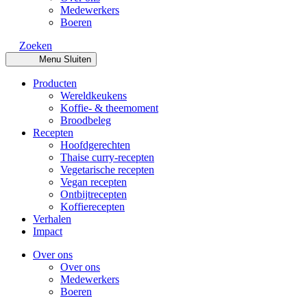
Medewerkers
Boeren
Zoeken
Menu
Sluiten
Producten
Wereldkeukens
Koffie- & theemoment
Broodbeleg
Recepten
Hoofdgerechten
Thaise curry-recepten
Vegetarische recepten
Vegan recepten
Ontbijtrecepten
Koffierecepten
Verhalen
Impact
Over ons
Over ons
Medewerkers
Boeren