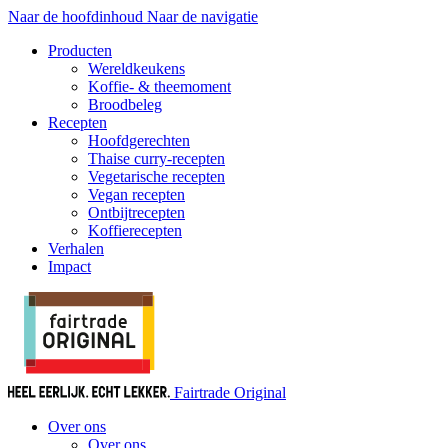
Naar de hoofdinhoud
Naar de navigatie
Producten
Wereldkeukens
Koffie- & theemoment
Broodbeleg
Recepten
Hoofdgerechten
Thaise curry-recepten
Vegetarische recepten
Vegan recepten
Ontbijtrecepten
Koffierecepten
Verhalen
Impact
Fairtrade Original
Over ons
Over ons