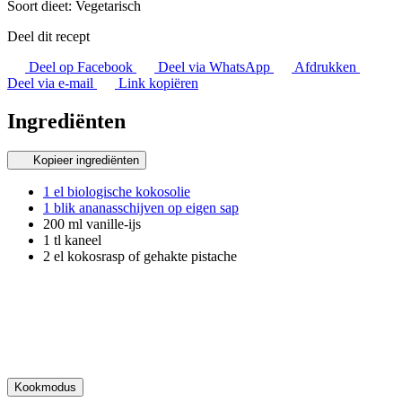
Soort dieet:
Vegetarisch
Deel dit recept
Deel op Facebook
Deel via WhatsApp
Afdrukken
Deel via e-mail
Link kopiëren
Ingrediënten
Kopieer ingrediënten
1 el biologische kokosolie
1 blik ananasschijven op eigen sap
200 ml vanille-ijs
1 tl kaneel
2 el kokosrasp of gehakte pistache
Kookmodus