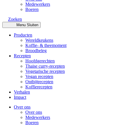
Medewerkers
Boeren
Zoeken
Menu
Sluiten
Producten
Wereldkeukens
Koffie- & theemoment
Broodbeleg
Recepten
Hoofdgerechten
Thaise curry-recepten
Vegetarische recepten
Vegan recepten
Ontbijtrecepten
Koffierecepten
Verhalen
Impact
Over ons
Over ons
Medewerkers
Boeren