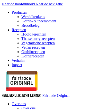
Naar de hoofdinhoud
Naar de navigatie
Producten
Wereldkeukens
Koffie- & theemoment
Broodbeleg
Recepten
Hoofdgerechten
Thaise curry-recepten
Vegetarische recepten
Vegan recepten
Ontbijtrecepten
Koffierecepten
Verhalen
Impact
Fairtrade Original
Over ons
Over ons