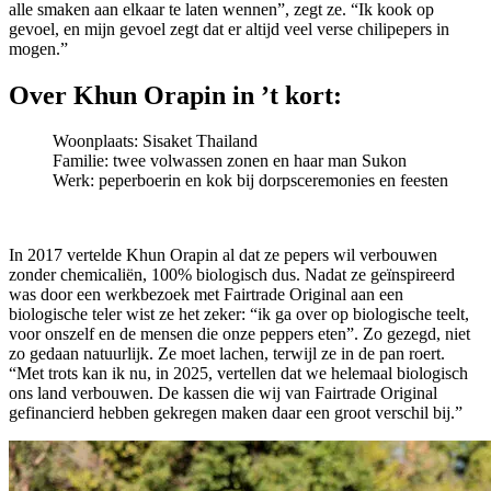
alle smaken aan elkaar te laten wennen”, zegt ze. “Ik kook op
gevoel, en mijn gevoel zegt dat er altijd veel verse chilipepers in
mogen.”
Over Khun Orapin in ’t kort:
Woonplaats: Sisaket Thailand
Familie: twee volwassen zonen en haar man Sukon
Werk: peperboerin en kok bij dorpsceremonies en feesten
In 2017 vertelde Khun Orapin al dat ze pepers wil verbouwen
zonder chemicaliën, 100% biologisch dus. Nadat ze geïnspireerd
was door een werkbezoek met Fairtrade Original aan een
biologische teler wist ze het zeker: “ik ga over op biologische teelt,
voor onszelf en de mensen die onze peppers eten”. Zo gezegd, niet
zo gedaan natuurlijk. Ze moet lachen, terwijl ze in de pan roert.
“Met trots kan ik nu, in 2025, vertellen dat we helemaal biologisch
ons land verbouwen. De kassen die wij van Fairtrade Original
gefinancierd hebben gekregen maken daar een groot verschil bij.”