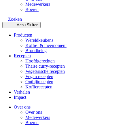
Medewerkers
Boeren
Zoeken
Menu
Sluiten
Producten
Wereldkeukens
Koffie- & theemoment
Broodbeleg
Recepten
Hoofdgerechten
Thaise curry-recepten
Vegetarische recepten
Vegan recepten
Ontbijtrecepten
Koffierecepten
Verhalen
Impact
Over ons
Over ons
Medewerkers
Boeren