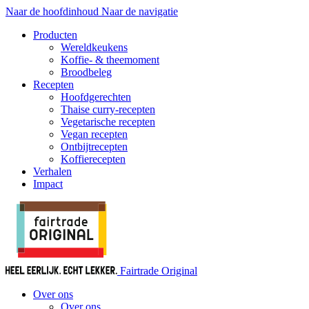
Naar de hoofdinhoud
Naar de navigatie
Producten
Wereldkeukens
Koffie- & theemoment
Broodbeleg
Recepten
Hoofdgerechten
Thaise curry-recepten
Vegetarische recepten
Vegan recepten
Ontbijtrecepten
Koffierecepten
Verhalen
Impact
Fairtrade Original
Over ons
Over ons