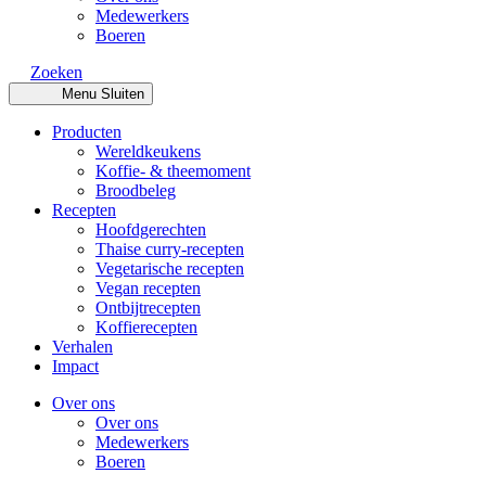
Medewerkers
Boeren
Zoeken
Menu
Sluiten
Producten
Wereldkeukens
Koffie- & theemoment
Broodbeleg
Recepten
Hoofdgerechten
Thaise curry-recepten
Vegetarische recepten
Vegan recepten
Ontbijtrecepten
Koffierecepten
Verhalen
Impact
Over ons
Over ons
Medewerkers
Boeren