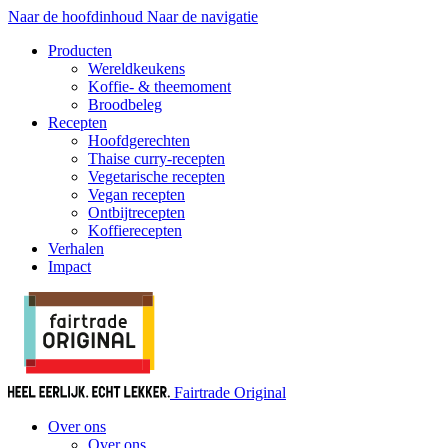
Naar de hoofdinhoud
Naar de navigatie
Producten
Wereldkeukens
Koffie- & theemoment
Broodbeleg
Recepten
Hoofdgerechten
Thaise curry-recepten
Vegetarische recepten
Vegan recepten
Ontbijtrecepten
Koffierecepten
Verhalen
Impact
Fairtrade Original
Over ons
Over ons