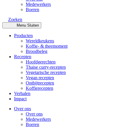
Medewerkers
Boeren
Zoeken
Menu
Sluiten
Producten
Wereldkeukens
Koffie- & theemoment
Broodbeleg
Recepten
Hoofdgerechten
Thaise curry-recepten
Vegetarische recepten
Vegan recepten
Ontbijtrecepten
Koffierecepten
Verhalen
Impact
Over ons
Over ons
Medewerkers
Boeren