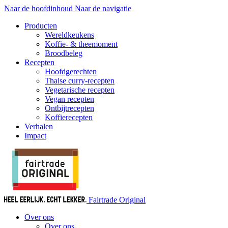
Naar de hoofdinhoud
Naar de navigatie
Producten
Wereldkeukens
Koffie- & theemoment
Broodbeleg
Recepten
Hoofdgerechten
Thaise curry-recepten
Vegetarische recepten
Vegan recepten
Ontbijtrecepten
Koffierecepten
Verhalen
Impact
Fairtrade Original
Over ons
Over ons