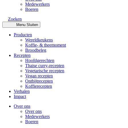
Medewerkers
Boeren
Zoeken
Menu
Sluiten
Producten
Wereldkeukens
Koffie- & theemoment
Broodbeleg
Recepten
Hoofdgerechten
Thaise curry-recepten
Vegetarische recepten
Vegan recepten
Ontbijtrecepten
Koffierecepten
Verhalen
Impact
Over ons
Over ons
Medewerkers
Boeren