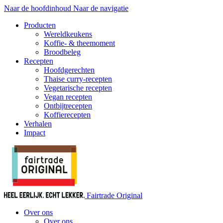
Naar de hoofdinhoud
Naar de navigatie
Producten
Wereldkeukens
Koffie- & theemoment
Broodbeleg
Recepten
Hoofdgerechten
Thaise curry-recepten
Vegetarische recepten
Vegan recepten
Ontbijtrecepten
Koffierecepten
Verhalen
Impact
Fairtrade Original
Over ons
Over ons