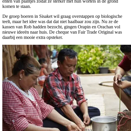
enten van plantjes zodat ze sterker met hun wortels in de grond
komen te staan.
De groep boeren in Sisaket wil graag overstappen op biologische
teelt, maar het idee was dat dat niet haalbaar zou zijn. Nu ze de
kassen van Rob hadden bezocht, gingen Orapin en Orachan vol
nieuwe ideeën naar huis. De cheque van Fair Trade Original was
daarbij een mooie extra opsteker.