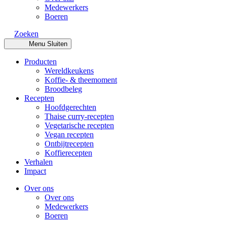
Medewerkers
Boeren
Zoeken
Menu
Sluiten
Producten
Wereldkeukens
Koffie- & theemoment
Broodbeleg
Recepten
Hoofdgerechten
Thaise curry-recepten
Vegetarische recepten
Vegan recepten
Ontbijtrecepten
Koffierecepten
Verhalen
Impact
Over ons
Over ons
Medewerkers
Boeren