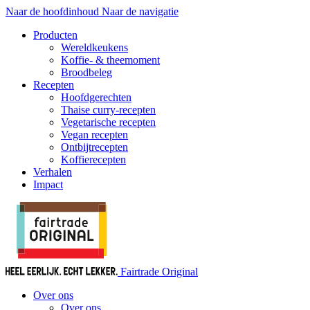
Naar de hoofdinhoud
Naar de navigatie
Producten
Wereldkeukens
Koffie- & theemoment
Broodbeleg
Recepten
Hoofdgerechten
Thaise curry-recepten
Vegetarische recepten
Vegan recepten
Ontbijtrecepten
Koffierecepten
Verhalen
Impact
Fairtrade Original
Over ons
Over ons