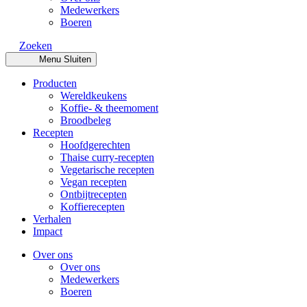
Medewerkers
Boeren
Zoeken
Menu
Sluiten
Producten
Wereldkeukens
Koffie- & theemoment
Broodbeleg
Recepten
Hoofdgerechten
Thaise curry-recepten
Vegetarische recepten
Vegan recepten
Ontbijtrecepten
Koffierecepten
Verhalen
Impact
Over ons
Over ons
Medewerkers
Boeren