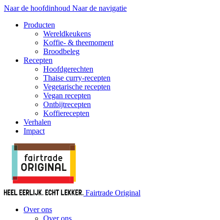
Naar de hoofdinhoud
Naar de navigatie
Producten
Wereldkeukens
Koffie- & theemoment
Broodbeleg
Recepten
Hoofdgerechten
Thaise curry-recepten
Vegetarische recepten
Vegan recepten
Ontbijtrecepten
Koffierecepten
Verhalen
Impact
Fairtrade Original
Over ons
Over ons