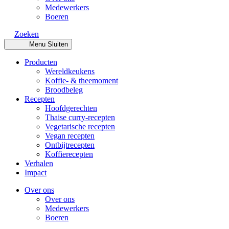
Medewerkers
Boeren
Zoeken
Menu
Sluiten
Producten
Wereldkeukens
Koffie- & theemoment
Broodbeleg
Recepten
Hoofdgerechten
Thaise curry-recepten
Vegetarische recepten
Vegan recepten
Ontbijtrecepten
Koffierecepten
Verhalen
Impact
Over ons
Over ons
Medewerkers
Boeren