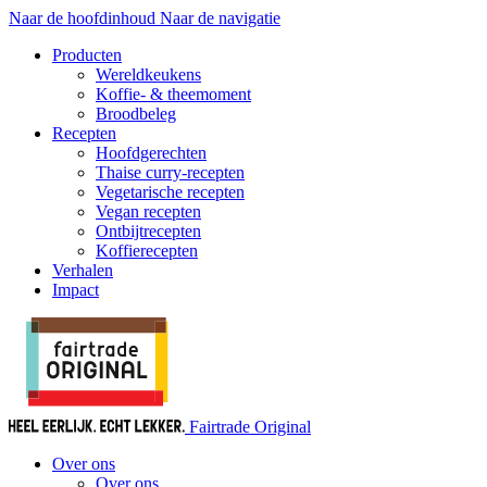
Naar de hoofdinhoud
Naar de navigatie
Producten
Wereldkeukens
Koffie- & theemoment
Broodbeleg
Recepten
Hoofdgerechten
Thaise curry-recepten
Vegetarische recepten
Vegan recepten
Ontbijtrecepten
Koffierecepten
Verhalen
Impact
Fairtrade Original
Over ons
Over ons