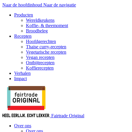
Naar de hoofdinhoud
Naar de navigatie
Producten
Wereldkeukens
Koffie- & theemoment
Broodbeleg
Recepten
Hoofdgerechten
Thaise curry-recepten
Vegetarische recepten
Vegan recepten
Ontbijtrecepten
Koffierecepten
Verhalen
Impact
Fairtrade Original
Over ons
Over ons