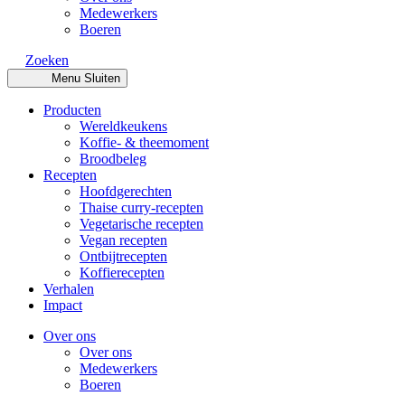
Medewerkers
Boeren
Zoeken
Menu
Sluiten
Producten
Wereldkeukens
Koffie- & theemoment
Broodbeleg
Recepten
Hoofdgerechten
Thaise curry-recepten
Vegetarische recepten
Vegan recepten
Ontbijtrecepten
Koffierecepten
Verhalen
Impact
Over ons
Over ons
Medewerkers
Boeren